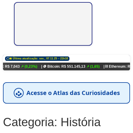
📅 Última atualização: sex., 07.11.25 – 21h10
043
↗ (0,23%)
| 🪙 Bitcoin: R$ 551.145,13
↗ (1,65)
| ⛓️ Ethereum: R$ 18.321,9
Acesse o Atlas das Curiosidades
Categoria:
História