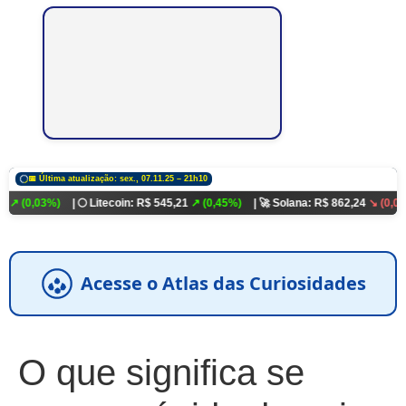
📅 Última atualização: sex., 07.11.25 – 21h10
%)
| 🌕 Litecoin: R$ 545,21
↗ (0,45%)
| 🚀 Solana: R$ 862,24
↘ (0,01%)
💵 Dó
Acesse o Atlas das Curiosidades
O que significa se