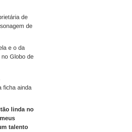
rietária de
ersonagem de
ela e o da
a no Globo de
s
 ficha ainda
tão linda no
 meus
um talento