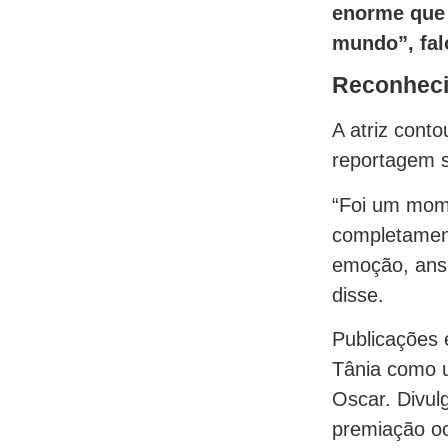
enorme que 
mundo”, fal
Reconhec
A atriz conto
reportagem s
“Foi um mome
completament
emoção, ansi
disse.
Publicações 
Tânia como u
Oscar. Divulg
premiação o