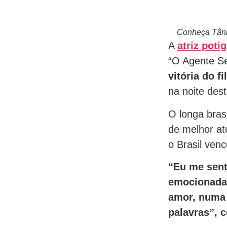
Conheça Tânia
A
atriz poti
“O Agente S
vitória do 
na noite des
O longa bras
de melhor a
o Brasil ve
“Eu me sent
emocionada.
amor, numa 
palavras”, c