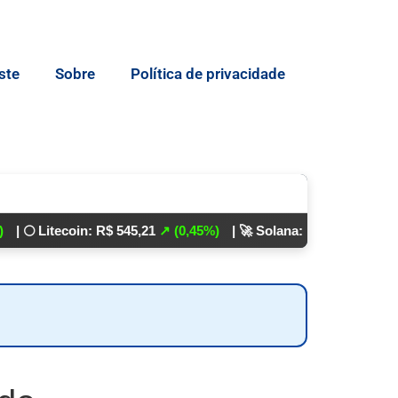
ste
Sobre
Política de privacidade
ecoin: R$ 545,21
↗ (0,45%)
| 🚀 Solana: R$ 862,24
↘ (0,01%)
💵 