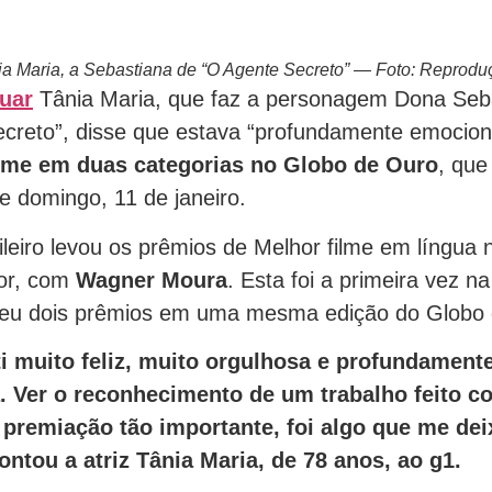
 Maria, a Sebastiana de “O Agente Secreto” — Foto: Reprodu
guar
Tânia Maria, que faz a personagem Dona Seb
ecreto”, disse que estava “profundamente emocio
filme em duas categorias no Globo de Ouro
, que
te domingo, 11 de janeiro.
ileiro levou os prêmios de Melhor filme em língua 
tor, com
Wagner Moura
. Esta foi a primeira vez na
nceu dois prêmios em uma mesma edição do Globo
i muito feliz, muito orgulhosa e profundament
 Ver o reconhecimento de um trabalho feito c
premiação tão importante, foi algo que me de
ontou a atriz Tânia Maria, de 78 anos, ao
g1
.