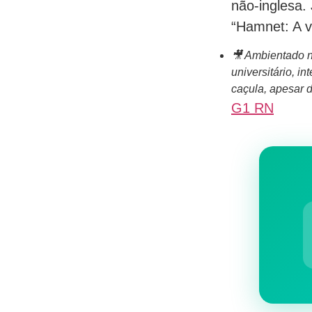
não-inglesa.
“Hamnet: A v
🎥
Ambientado no
universitário, i
caçula, apesar d
G1 RN