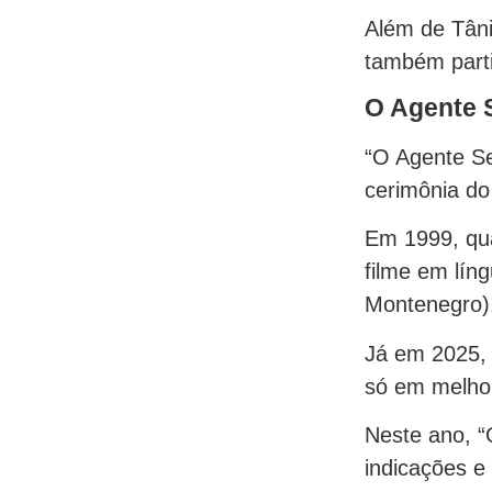
Além de Tâni
também parti
O Agente S
“O Agente Se
cerimônia do
Em 1999, qua
filme em lín
Montenegro),
Já em 2025, 
só em melhor
Neste ano, “
indicações e