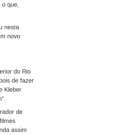
, o que,
u nesta
 um novo
terior do Rio
pois de fazer
e Kleber
o”.
rador de
filmes
inda assim