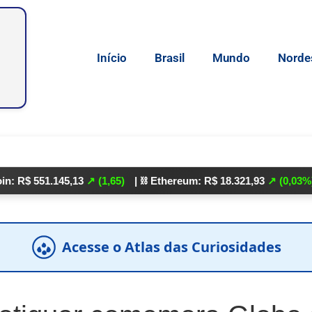
Início
Brasil
Mundo
Norde
1.145,13
↗ (1,65)
| ⛓️ Ethereum: R$ 18.321,93
↗ (0,03%)
| 🌕 Lit
Acesse o Atlas das Curiosidades