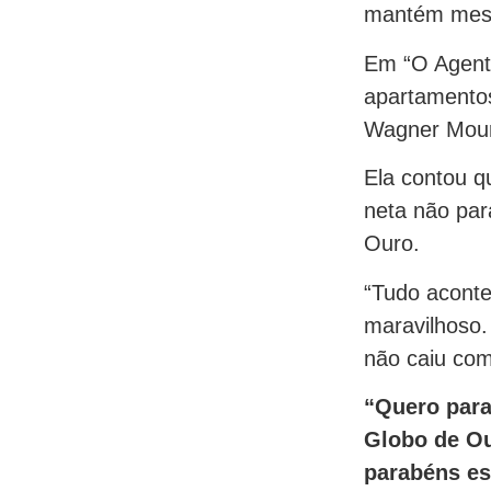
mantém mesm
Em “O Agente
apartamentos
Wagner Mou
Ela contou qu
neta não par
Ouro.
“Tudo acont
maravilhoso.
não caiu com
“Quero para
Globo de Ou
parabéns es