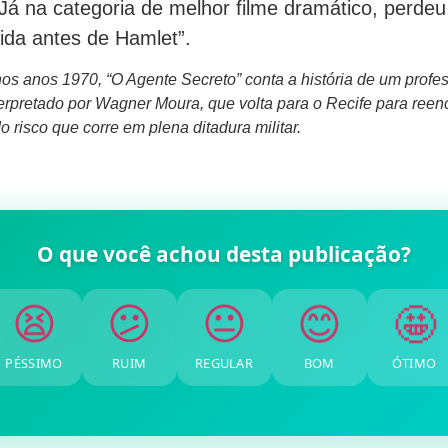
 Já na categoria de melhor filme dramático, perdeu
ida antes de Hamlet”.
s anos 1970, “O Agente Secreto” conta a história de um profe
nterpretado por Wagner Moura, que volta para o Recife para reenc
o risco que corre em plena ditadura militar.
O que você achou desta publicação?
🤩
😊
😐
😕
😫
PÉSSIMO
RUIM
REGULAR
BOM
ÓTIMO