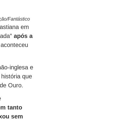
ção/Fantástico
astiana em
nada”
após a
 aconteceu
não-inglesa e
 história que
 de Ouro.
e
om tanto
ixou sem