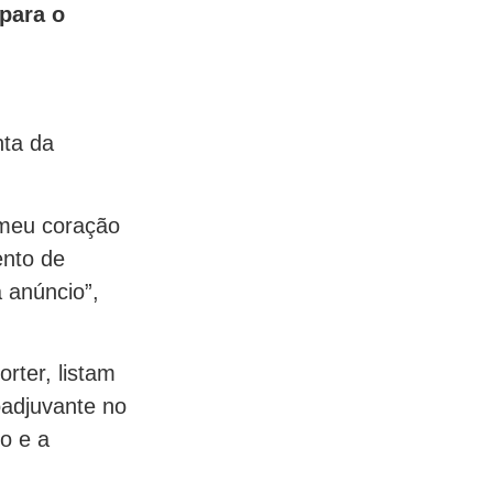
para o
nta da
 meu coração
ento de
 anúncio”,
rter, listam
oadjuvante no
ro e a