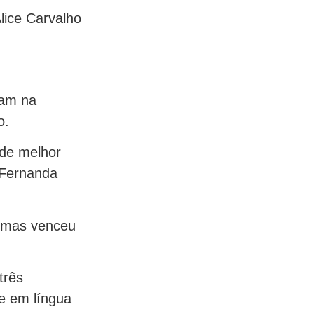
lice Carvalho
ram na
o.
 de melhor
 (Fernanda
, mas venceu
três
e em língua