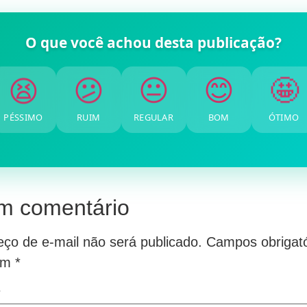
O que você achou desta publicação?
🤩
😊
😐
😕
😫
PÉSSIMO
RUIM
REGULAR
BOM
ÓTIMO
m comentário
ço de e-mail não será publicado.
Campos obrigató
om
*
*