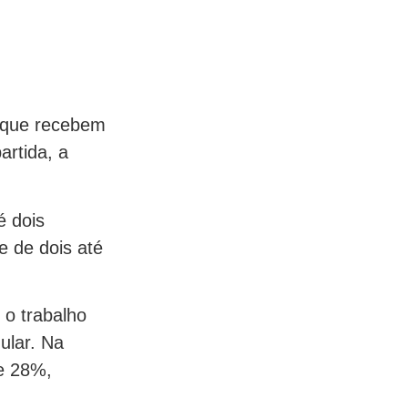
s que recebem
rtida, a
é dois
e de dois até
 o trabalho
ular. Na
e 28%,