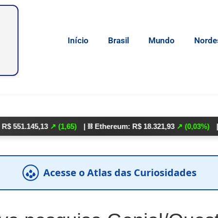
Início
Brasil
Mundo
Norde
5,13
↗ (1,65)
| ⛓️ Ethereum: R$ 18.321,93
↗ (0,03%)
| 🌕 Litecoi
Acesse o Atlas das Curiosidades