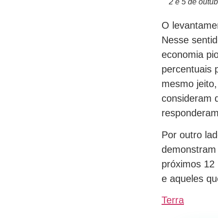
2 e 5 de outu
O levantame
Nesse sentid
economia pio
percentuais 
mesmo jeito
consideram 
responderam
Por outro la
demonstram 
próximos 12
e aqueles qu
Terra