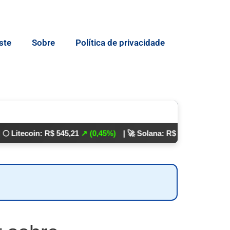
ste
Sobre
Política de privacidade
n: R$ 545,21
↗ (0,45%)
| 🚀 Solana: R$ 862,24
↘ (0,01%)
💵 Dól