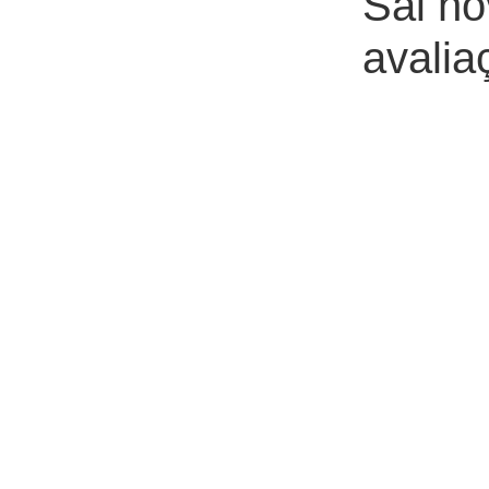
Sai no
avalia