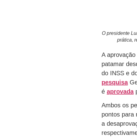
O presidente Lui
prática, 
A aprovação
patamar desd
do INSS e do
pesquisa
Gen
é
aprovada
p
Ambos os per
pontos para
a desaprovaç
respectivame