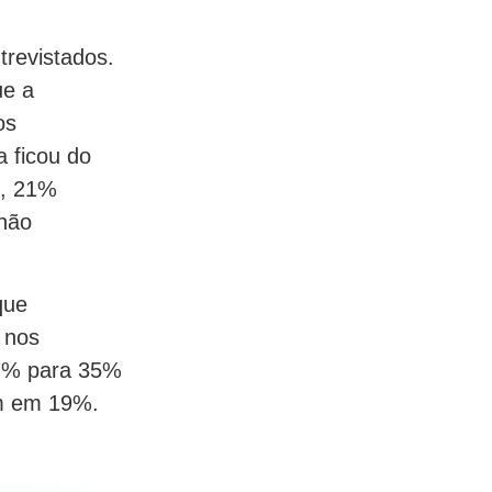
revistados.
ue a
os
a ficou do
o, 21%
não
que
 nos
37% para 35%
am em 19%.