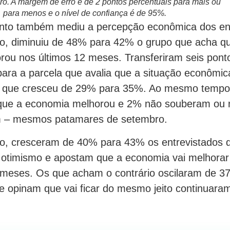
bro. A margem de erro é de 2 pontos percentuais para mais ou
para menos e o nível de confiança é de 95%.
nto também mediu a percepção econômica dos ent
o, diminuiu de 48% para 42% o grupo que acha q
rou nos últimos 12 meses. Transferiram seis pont
para a parcela que avalia que a situação econômic
, que cresceu de 29% para 35%. Ao mesmo temp
que a economia melhorou e 2% não souberam ou 
 – mesmos patamares de setembro.
do, cresceram de 40% para 43% os entrevistados 
otimismo e apostam que a economia vai melhorar
 meses. Os que acham o contrário oscilaram de 
e opinam que vai ficar do mesmo jeito continuar