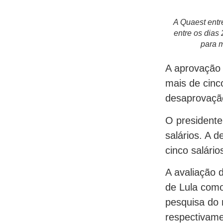
A Quaest entr
entre os dias
para m
A aprovação 
mais de cinc
desaprovaçã
O presidente
salários. A 
cinco salári
A avaliação 
de Lula como
pesquisa do
respectivame