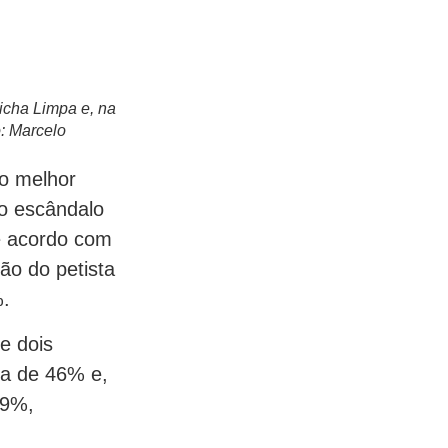
Ficha Limpa e, na
o: Marcelo
o melhor
do escândalo
De acordo com
ão do petista
%.
e dois
ra de 46% e,
49%,