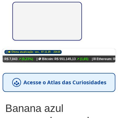
📅 Última atualização: sex., 07.11.25 – 21h10
43
↗ (0,23%)
| 🪙 Bitcoin: R$ 551.145,13
↗ (1,65)
| ⛓️ Ethereum: R$ 18.321,93
Acesse o Atlas das Curiosidades
Banana azul