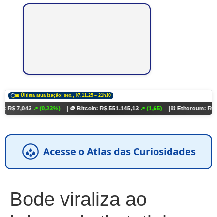
📅 Última atualização: sex., 07.11.25 – 21h10
043
↗ (0,23%)
| 🪙 Bitcoin: R$ 551.145,13
↗ (1,65)
| ⛓️ Ethereum: R$ 18.321,9
Acesse o Atlas das Curiosidades
Bode viraliza ao