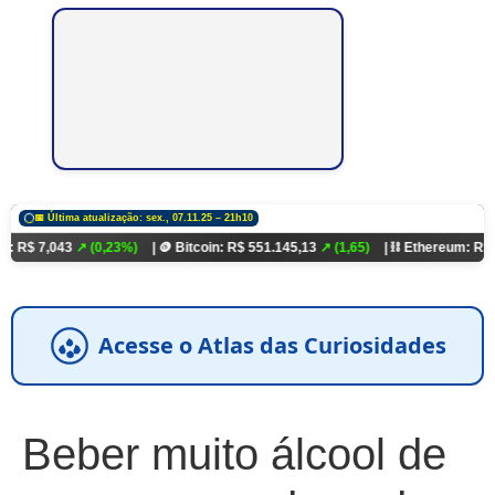
📅 Última atualização: sex., 07.11.25 – 21h10
3
↗ (0,23%)
| 🪙 Bitcoin: R$ 551.145,13
↗ (1,65)
| ⛓️ Ethereum: R$ 18.321,93
↗
Acesse o Atlas das Curiosidades
Beber muito álcool de