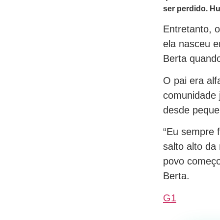
ser perdido. H
Entretanto, 
ela nasceu e
Berta quando
O pai era al
comunidade j
desde pequen
“Eu sempre f
salto alto d
povo começou 
Berta.
G1