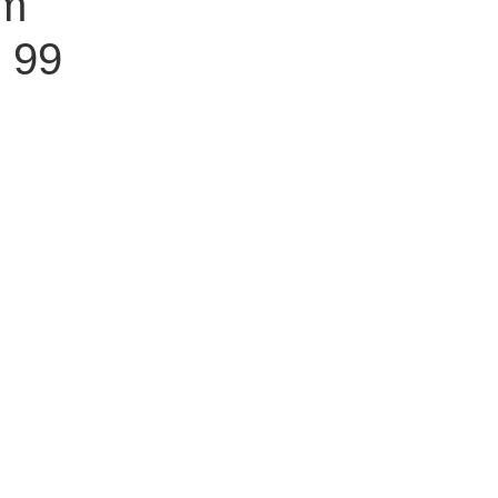
em
 99