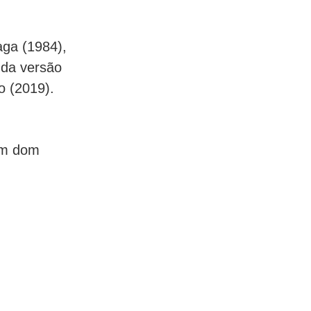
ga (1984),
da versão
o (2019).
 um dom