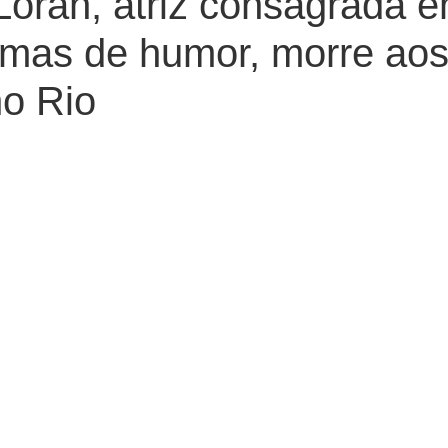
Loran, atriz consagrada 
amas de humor, morre aos
o Rio