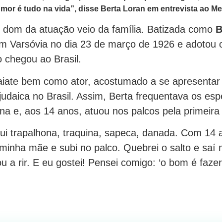
umor é tudo na vida”, disse Berta Loran em entrevista ao M
o dom da atuação veio da família. Batizada como
B
m Varsóvia no dia 23 de março de 1926 e adotou
 chegou ao Brasil.
faiate bem como ator, acostumado a se apresentar
udaica no Brasil. Assim, Berta frequentava os esp
a e, aos 14 anos, atuou nos palcos pela primeira
ui trapalhona, traquina, sapeca, danada. Com 14 a
a minha mãe e subi no palco. Quebrei o salto e sa
a rir. E eu gostei! Pensei comigo: ‘o bom é fazer 