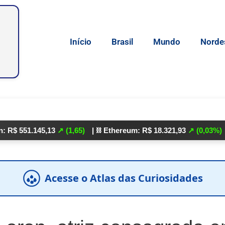
Início
Brasil
Mundo
Norde
.145,13
↗ (1,65)
| ⛓️ Ethereum: R$ 18.321,93
↗ (0,03%)
| 🌕 Lite
Acesse o Atlas das Curiosidades