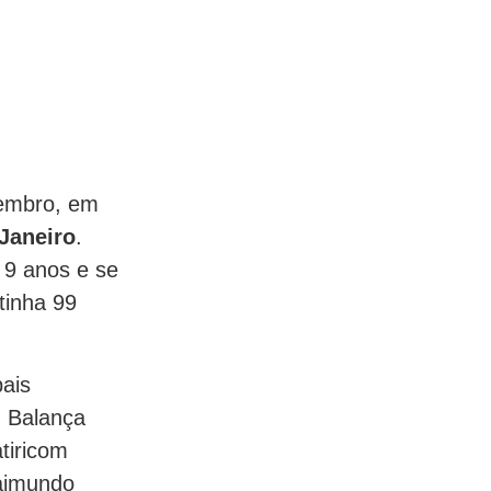
tembro, em
Janeiro
.
m 9 anos e se
 tinha 99
pais
, Balança
tiricom
Raimundo