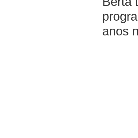
Berta 
progr
anos n