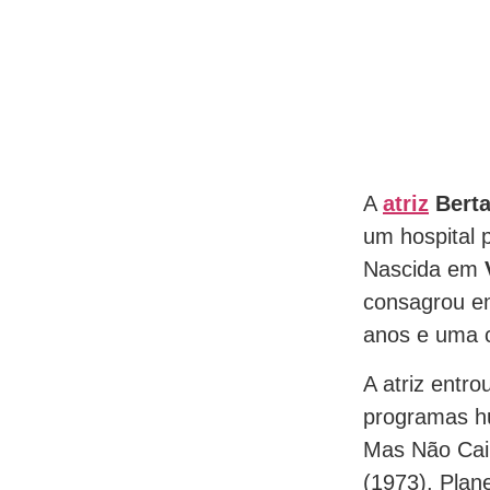
A
atriz
Bert
um hospital 
Nascida em
consagrou e
anos e uma c
A atriz entr
programas hu
Mas Não Cai 
(1973), Plan