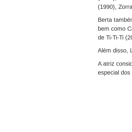
(1990), Zorr
Berta també
bem como Ca
de Ti-Ti-Ti 
Além disso, 
A atriz cons
especial dos 