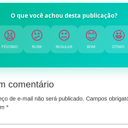
O que você achou desta publicação?
🤩
😊
😐
😕
😫
PÉSSIMO
RUIM
REGULAR
BOM
ÓTIMO
m comentário
ço de e-mail não será publicado.
Campos obrigató
om
*
*