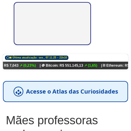
📅 Última atualização: sex., 07.11.25 – 21h10
3
↗ (0,23%)
| 🪙 Bitcoin: R$ 551.145,13
↗ (1,65)
| ⛓️ Ethereum: R$ 18.321,93
Acesse o Atlas das Curiosidades
Mães professoras