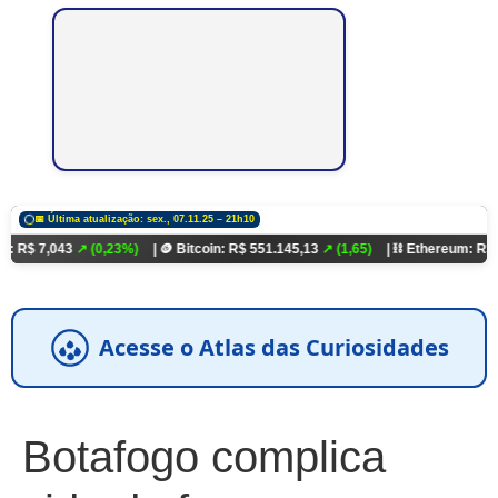
📅 Última atualização: sex., 07.11.25 – 21h10
43
↗ (0,23%)
| 🪙 Bitcoin: R$ 551.145,13
↗ (1,65)
| ⛓️ Ethereum: R$ 18.321,93
Acesse o Atlas das Curiosidades
Botafogo complica