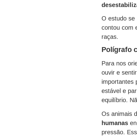
desestabili
O estudo se 
contou com e
raças.
Polígrafo 
Para nos ori
ouvir e sent
importantes
estável e pa
equilíbrio. N
Os animais 
humanas
en
pressão. Ess