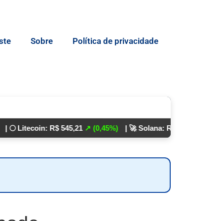
ste
Sobre
Política de privacidade
ecoin: R$ 545,21
↗ (0,45%)
| 🚀 Solana: R$ 862,24
↘ (0,01%)
💵 