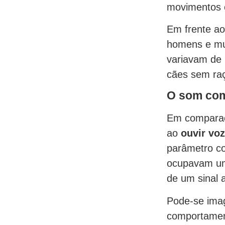
movimentos c
Em frente ao
homens e mul
variavam de 
cães sem raç
O som como
Em comparaçã
ao
ouvir voz
parâmetro co
ocupavam uma
de um sinal 
Pode-se imag
comportament