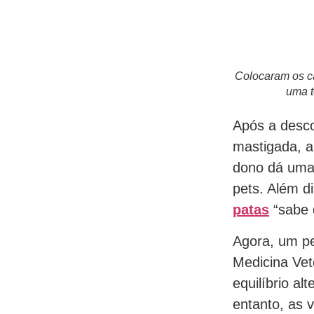
Colocaram os c
uma t
Após a desco
mastigada, 
dono dá um
pets. Além d
patas
“sabe 
Agora, um pe
Medicina Vet
equilíbrio al
entanto, as 