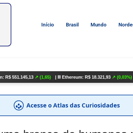
Início
Brasil
Mundo
Norde
.145,13
↗ (1,65)
| ⛓️ Ethereum: R$ 18.321,93
↗ (0,03%)
| 🌕 Lit
Acesse o Atlas das Curiosidades