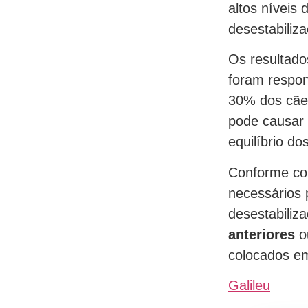
altos níveis
desestabiliz
Os resultado
foram respon
30% dos cães
pode causar 
equilíbrio do
Conforme co
necessários 
desestabiliz
anteriores
ou
colocados em
Galileu