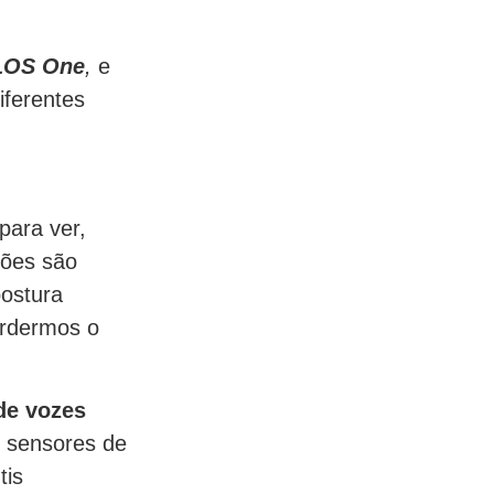
LOS One
,
e
iferentes
para ver,
ções são
ostura
erdermos o
de vozes
 sensores de
tis