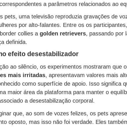
orrespondentes a parâmetros relacionados ao equi
s pets, uma televisão reproduzia gravações de vo
heres por alto-falantes. Entre os os participantes
border collies a
golden retrievers
, passando por 
a definida.
 efeito desestabilizador
o ao silêncio, os experimentos mostraram que o
es mais irritadas
, apresentavam valores mais al
nhecido como superfície de apoio. Isso significa q
 maior área da plataforma para manter o equilíbr
associado a desestabilização corporal.
inar que, ao som de vozes felizes, os pets apre
o oposto, mas isso não foi verdade. Eles també