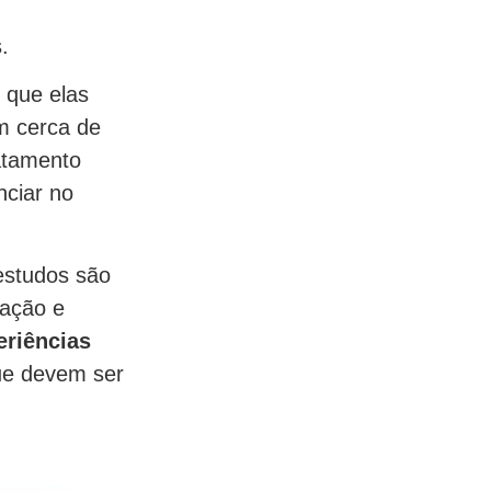
.
 que elas
m cerca de
ratamento
nciar no
estudos são
zação e
eriências
que devem ser