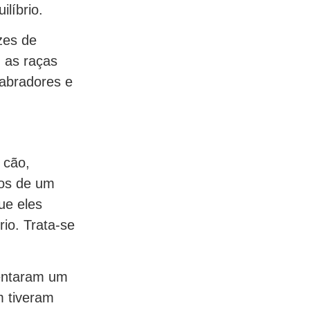
líbrio.
zes de
, as raças
labradores e
 cão,
tos de um
ue eles
io. Trata-se
sentaram um
m tiveram