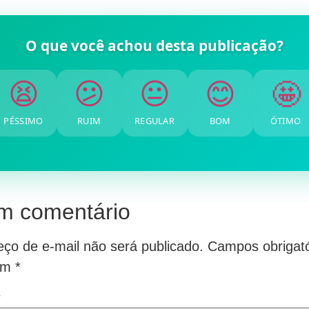
O que você achou desta publicação?
🤩
😊
😐
😕
😫
PÉSSIMO
RUIM
REGULAR
BOM
ÓTIMO
m comentário
ço de e-mail não será publicado.
Campos obrigató
om
*
*