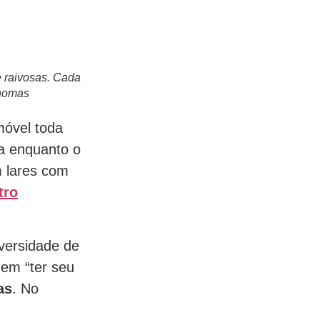
 raivosas. Cada
Thomas
móvel toda
a enquanto o
 lares com
tro
versidade de
em “ter seu
as
. No