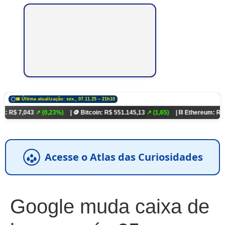
📅 Última atualização: sex., 07.11.25 – 21h10
43
↗ (0,23%)
| 🪙 Bitcoin: R$ 551.145,13
↗ (1,65)
| ⛓️ Ethereum: R$ 18.321,93
Acesse o Atlas das Curiosidades
Google muda caixa de