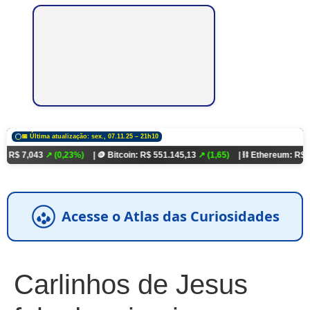
📅 Última atualização: sex., 07.11.25 – 21h10
3
↗ (0,23%)
| 🪙 Bitcoin: R$ 551.145,13
↗ (1,65)
| ⛓️ Ethereum: R$ 18.321,93
↗
Acesse o Atlas das Curiosidades
Carlinhos de Jesus