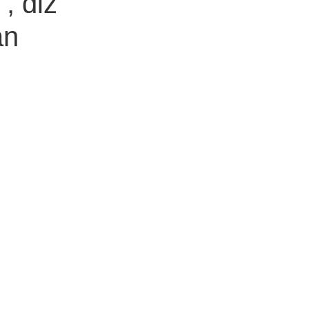
, diz
an