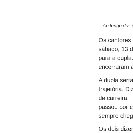
Ao longo dos 
Os cantores
sábado, 13 d
para a dupl
encerraram a
A dupla sert
trajetória. 
de carreira.
passou por c
sempre cheg
Os dois dize