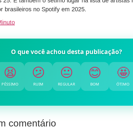
as 25. E também o sétimo lugar na lista de artistas
r brasileiros no Spotify em 2025.
Minuto
O que você achou desta publicação?
🤩
😊
😐
😕
😫
PÉSSIMO
RUIM
REGULAR
BOM
ÓTIMO
m comentário