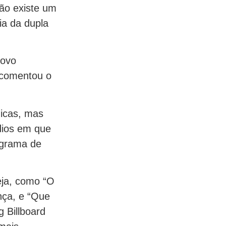
não existe um
ia da dupla
novo
, comentou o
icas, mas
dios em que
grama de
eja, como “O
nça, e “Que
 Billboard