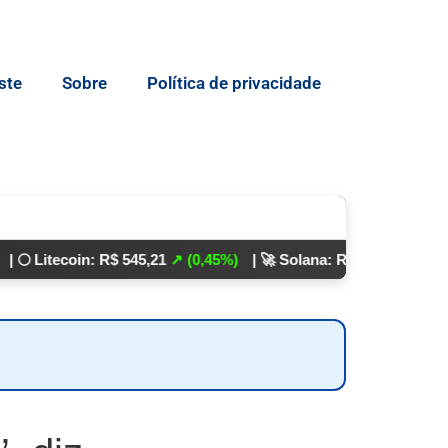
ste
Sobre
Política de privacidade
ecoin: R$ 545,21
↗ (0,45%)
| 🚀 Solana: R$ 862,24
↘ (0,01%)
💵 