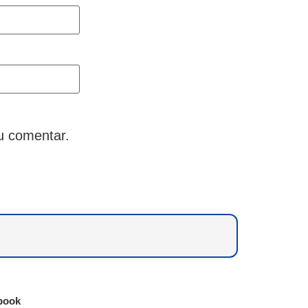
u comentar.
book