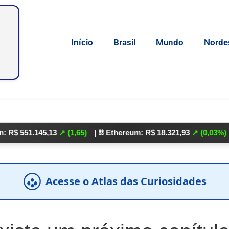
Início
Brasil
Mundo
Norde
.145,13
↗ (1,65)
| ⛓️ Ethereum: R$ 18.321,93
↗ (0,03%)
| 🌕 Lit
Acesse o Atlas das Curiosidades