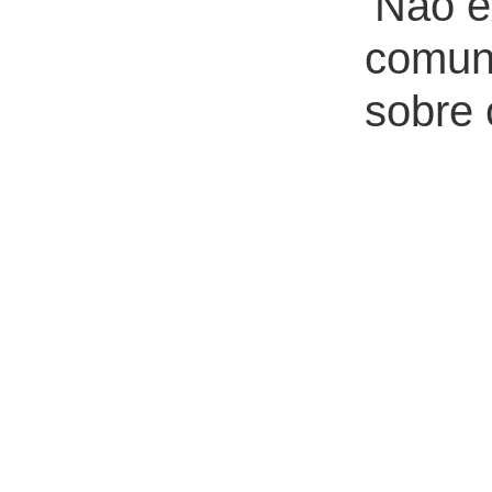
‘Não e
comun
sobre 