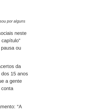
sou por alguns
ociais neste
capítulo”
 pausa ou
acertos da
o dos 15 anos
ue a gente
 conta
amento: “A