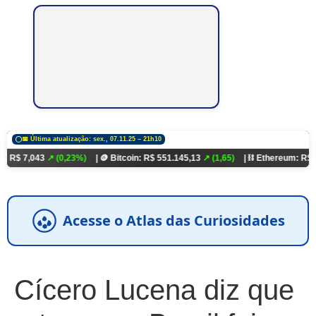
📅 Última atualização: sex., 07.11.25 – 21h10
43
↗ (0,23%)
| 🪙 Bitcoin: R$ 551.145,13
↗ (1,65)
| ⛓️ Ethereum: R$ 18.321,93
Acesse o Atlas das Curiosidades
Cícero Lucena diz que