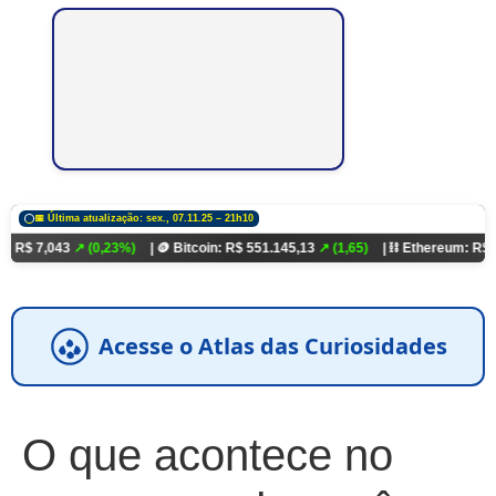
📅 Última atualização: sex., 07.11.25 – 21h10
3
↗ (0,23%)
| 🪙 Bitcoin: R$ 551.145,13
↗ (1,65)
| ⛓️ Ethereum: R$ 18.321,93
↗
Acesse o Atlas das Curiosidades
O que acontece no