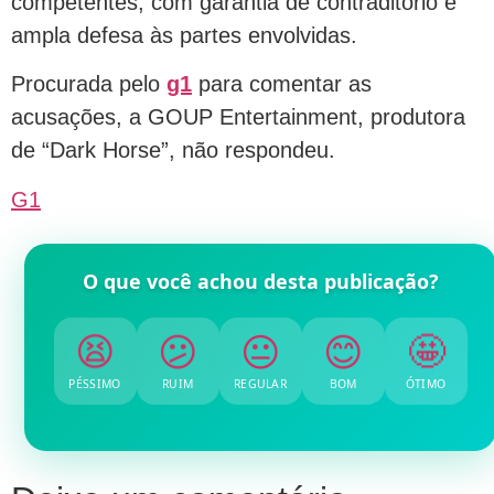
competentes, com garantia de contraditório e
ampla defesa às partes envolvidas.
Procurada pelo
g1
para comentar as
acusações, a GOUP Entertainment, produtora
de “Dark Horse”, não respondeu.
G1
O que você achou desta publicação?
😫
😕
😐
😊
🤩
PÉSSIMO
RUIM
REGULAR
BOM
ÓTIMO