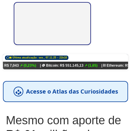
📅 Última atualização: sex., 07.11.25 – 21h10
3
↗ (0,23%)
| 🪙 Bitcoin: R$ 551.145,13
↗ (1,65)
| ⛓️ Ethereum: R$ 18.321,93
Acesse o Atlas das Curiosidades
Mesmo com aporte de