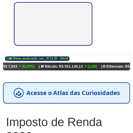
📅 Última atualização: sex., 07.11.25 – 21h10
↗ (0,23%)
| 🪙 Bitcoin: R$ 551.145,13
↗ (1,65)
| ⛓️ Ethereum: R$ 18.321,93
↗ 
Acesse o Atlas das Curiosidades
Imposto de Renda