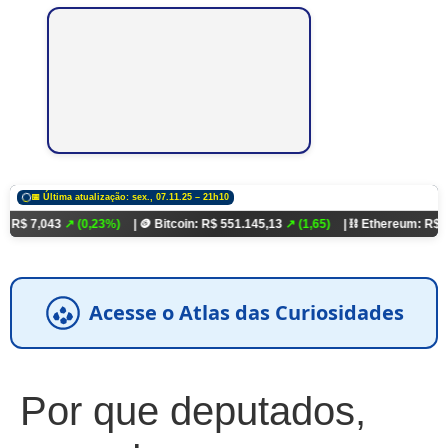
📅 Última atualização: sex., 07.11.25 – 21h10
↗ (0,23%)
| 🪙 Bitcoin: R$ 551.145,13
↗ (1,65)
| ⛓️ Ethereum: R$ 18.321,93
↗
Acesse o Atlas das Curiosidades
Por que deputados,