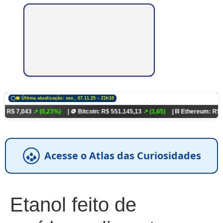
📅 Última atualização: sex., 07.11.25 – 21h10
3
↗ (0,23%)
| 🪙 Bitcoin: R$ 551.145,13
↗ (1,65)
| ⛓️ Ethereum: R$ 18.321,93
↗
Acesse o Atlas das Curiosidades
Etanol feito de