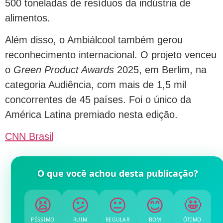
500 toneladas de resíduos da indústria de
alimentos.
Além disso, o Ambiálcool também gerou
reconhecimento internacional. O projeto venceu
o
Green Product Awards
2025, em Berlim, na
categoria Audiência, com mais de 1,5 mil
concorrentes de 45 países. Foi o único da
América Latina premiado nesta edição.
CNN Brasil
O que você achou desta publicação?
😫
😕
😐
😊
🤩
PÉSSIMO
RUIM
REGULAR
BOM
ÓTIMO