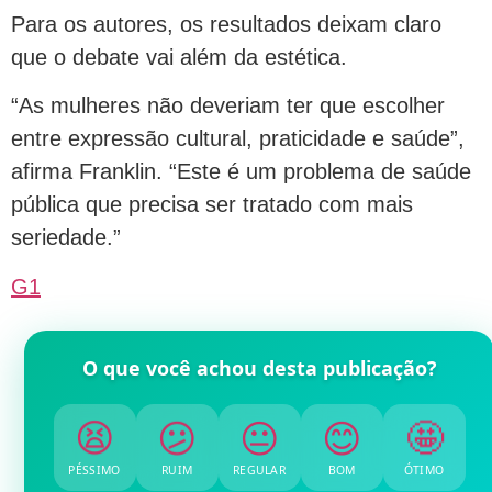
Para os autores, os resultados deixam claro
que o debate vai além da estética.
“As mulheres não deveriam ter que escolher
entre expressão cultural, praticidade e saúde”,
afirma Franklin. “Este é um problema de saúde
pública que precisa ser tratado com mais
seriedade.”
G1
O que você achou desta publicação?
😫
😕
😐
😊
🤩
PÉSSIMO
RUIM
REGULAR
BOM
ÓTIMO