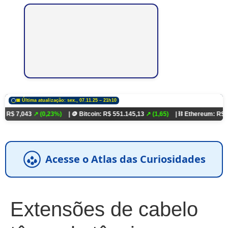
📅 Última atualização: sex., 07.11.25 – 21h10
3
↗ (0,23%)
| 🪙 Bitcoin: R$ 551.145,13
↗ (1,65)
| ⛓️ Ethereum: R$ 18.321,93
↗
Acesse o Atlas das Curiosidades
Extensões de cabelo