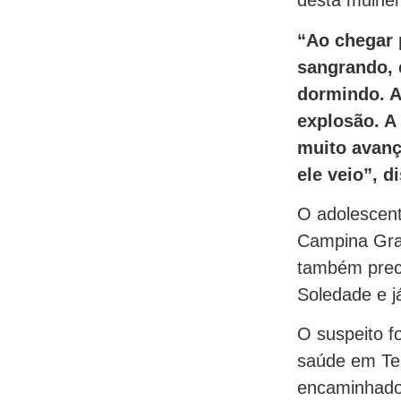
desta mulher,
“Ao chegar 
sangrando, e
dormindo. A
explosão. A
muito avança
ele veio”, d
O adolescent
Campina Gran
também preci
Soledade e já
O suspeito fo
saúde em Ten
encaminhado 