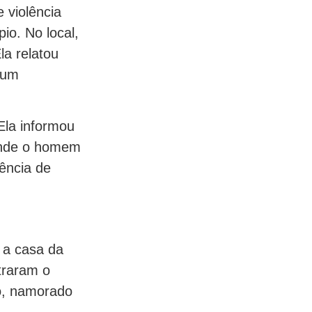
 violência
io. No local,
la relatou
 um
Ela informou
 onde o homem
ência de
 a casa da
traram o
to, namorado