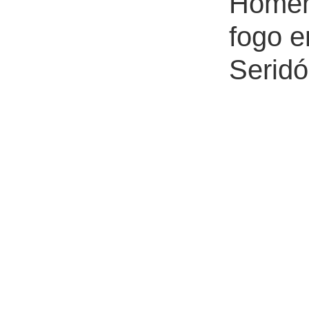
Homem 
fogo 
Seridó