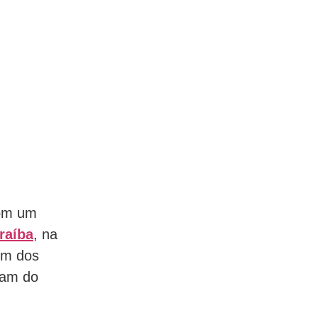
com um
raíba
, na
um dos
ram do