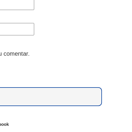
u comentar.
book