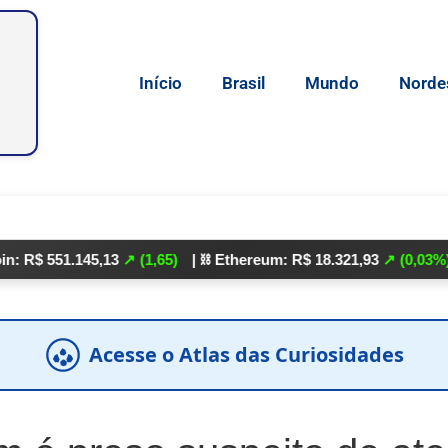
Início
Brasil
Mundo
Norde
51.145,13
↗ (1,65)
| ⛓️ Ethereum: R$ 18.321,93
↗ (0,03%)
| 🌕 Li
Acesse o Atlas das Curiosidades