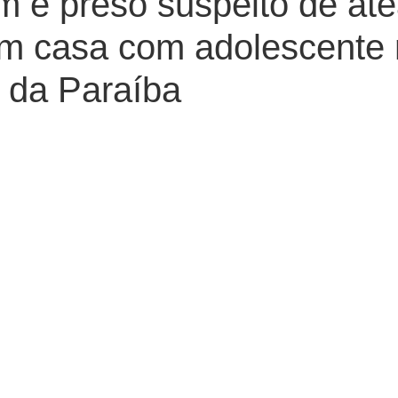
é preso suspeito de ate
em casa com adolescente
 da Paraíba