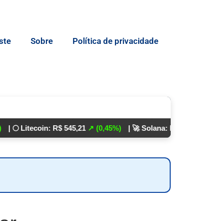
ste
Sobre
Política de privacidade
tecoin: R$ 545,21
↗ (0,45%)
| 🚀 Solana: R$ 862,24
↘ (0,01%)
💵