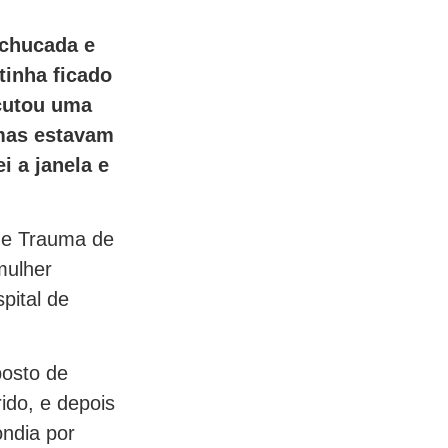
achucada e
tinha ficado
scutou uma
amas estavam
i a janela e
 de Trauma de
mulher
pital de
posto de
ido, e depois
ondia por