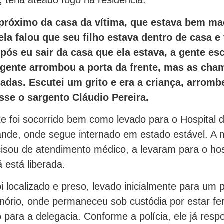
 teria ateado fogo na residência.
próximo da casa da vítima, que estava bem m
la falou que seu filho estava dentro de casa e 
pós eu sair da casa que ela estava, a gente e
 gente arrombou a porta da frente, mas as ch
das. Escutei um grito e era a criança, arrombe
isse o sargento Cláudio Pereira.
e foi socorrido bem como levado para o Hospital
de, onde segue internado em estado estável. A 
sou de atendimento médico, a levaram para o hos
 está liberada.
i localizado e preso, levado inicialmente para um 
ório, onde permaneceu sob custódia por estar fer
para a delegacia. Conforme a polícia, ele já resp