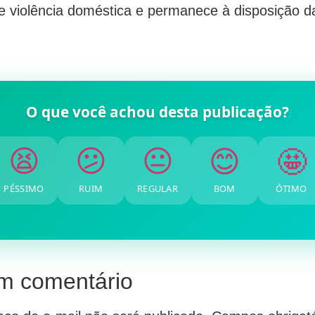
e violência doméstica e permanece à disposição da
O que você achou desta publicação?
🤩
😊
😐
😕
😫
PÉSSIMO
RUIM
REGULAR
BOM
ÓTIMO
m comentário