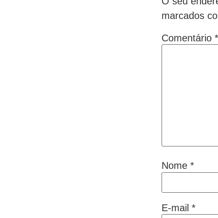
O seu endere
marcados c
Comentário
Nome
*
E-mail
*