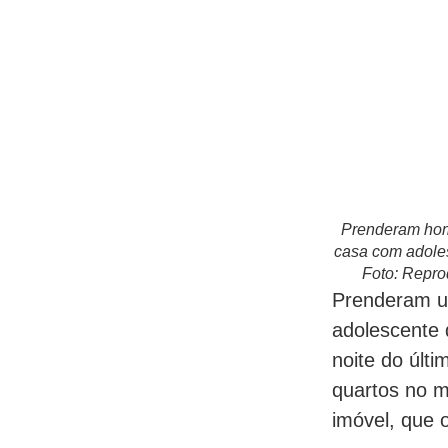
Prenderam hom
casa com adole
Foto: Repr
Prenderam u
adolescente 
noite do últ
quartos no 
imóvel, que o