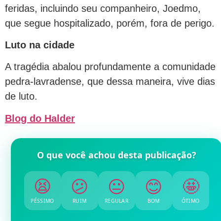
feridas, incluindo seu companheiro, Joedmo,
que segue hospitalizado, porém, fora de perigo.
Luto na cidade
A tragédia abalou profundamente a comunidade
pedra-lavradense, que dessa maneira, vive dias
de luto.
Blog do Halder
O que você achou desta publicação?
😫
😕
😐
😊
🤩
PÉSSIMO
RUIM
REGULAR
BOM
ÓTIMO