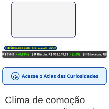
📅 Última atualização: sex., 07.11.25 – 21h10
3
↗ (0,23%)
| 🪙 Bitcoin: R$ 551.145,13
↗ (1,65)
| ⛓️ Ethereum: R$ 18.321,93
↗
Acesse o Atlas das Curiosidades
Clima de comoção