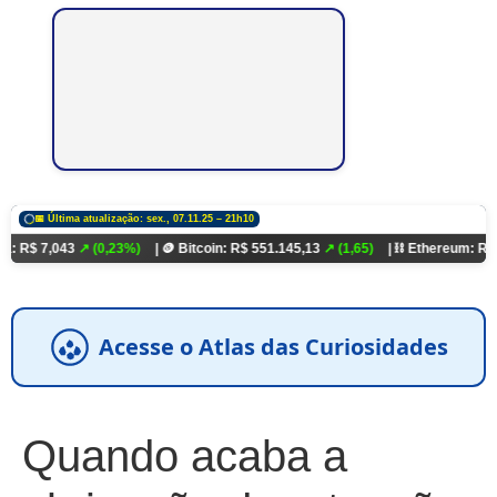
📅 Última atualização: sex., 07.11.25 – 21h10
43
↗ (0,23%)
| 🪙 Bitcoin: R$ 551.145,13
↗ (1,65)
| ⛓️ Ethereum: R$ 18.321,93
Acesse o Atlas das Curiosidades
Quando acaba a