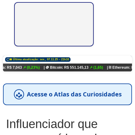
📅 Última atualização: sex., 07.11.25 – 21h10
043
↗ (0,23%)
| 🪙 Bitcoin: R$ 551.145,13
↗ (1,65)
| ⛓️ Ethereum: R$ 18.321,9
Acesse o Atlas das Curiosidades
Influenciador que