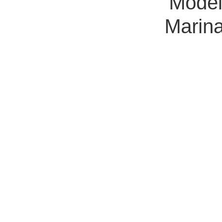
‘Model
Marin