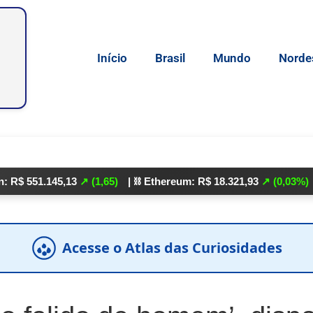
Início
Brasil
Mundo
Norde
.145,13
↗ (1,65)
| ⛓️ Ethereum: R$ 18.321,93
↗ (0,03%)
| 🌕 Lit
Acesse o Atlas das Curiosidades