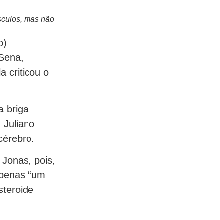
sculos, mas não
o)
 Sena,
a criticou o
a briga
 Juliano
cérebro.
 Jonas, pois,
apenas “um
steroide