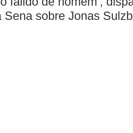
o falido de homem’, disp
a Sena sobre Jonas Sulz