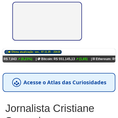
📅 Última atualização: sex., 07.11.25 – 21h10
043
↗ (0,23%)
| 🪙 Bitcoin: R$ 551.145,13
↗ (1,65)
| ⛓️ Ethereum: R$ 18.321,9
Acesse o Atlas das Curiosidades
Jornalista Cristiane