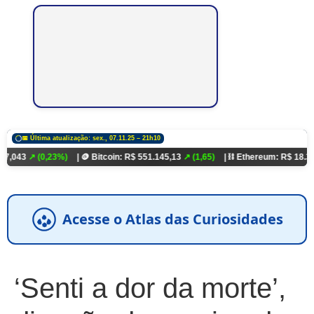
📅 Última atualização: sex., 07.11.25 – 21h10
0,23%)
| 🪙 Bitcoin: R$ 551.145,13
↗ (1,65)
| ⛓️ Ethereum: R$ 18.321,93
↗ (0
Acesse o Atlas das Curiosidades
‘Senti a dor da morte’,