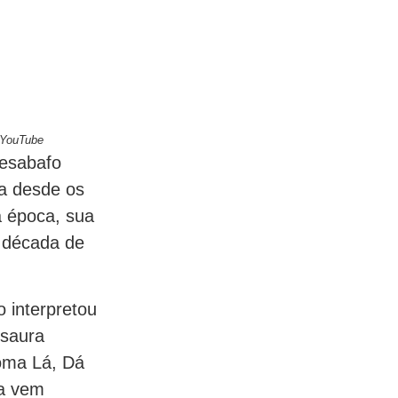
 YouTube
desabafo
ca desde os
a época, sua
 década de
o interpretou
Isaura
oma Lá, Dá
ra vem