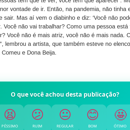
pessoas têm que te ver, você tem que aparecer’. M
nor vontade de ir. Então, na pandemia, não tinha 
e sair. Mas aí vem o diabinho e diz: ‘Você não po
r. Você não vai trabalhar? Como uma pessoa está
r? Você não é mais atriz, você não é mais nada.
’”, lembrou a artista, que também esteve no elenc
 Comeu e Dona Beija.
O que você achou desta publicação?
🤩
😊
😐
😕
😫
PÉSSIMO
RUIM
REGULAR
BOM
ÓTIMO