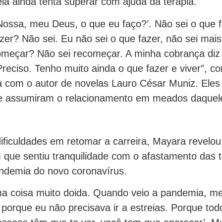
ela ainda tenta superar com ajuda da terapia.
 ‘Nossa, meu Deus, o que eu faço?’. Não sei o que 
zer? Não sei. Eu não sei o que fazer, não sei ma
omeçar? Não sei recomeçar. A minha cobrança diz
reciso. Tenho muito ainda o que fazer e viver”, con
 com o autor de novelas Lauro César Muniz. Eles 
e assumiram o relacionamento em meados daquel
ificuldades em retomar a carreira, Mayara revelou
ue sentiu tranquilidade com o afastamento das te
ndemia do novo coronavírus.
ma coisa muito doida. Quando veio a pandemia, 
e porque eu não precisava ir a estreias. Porque t