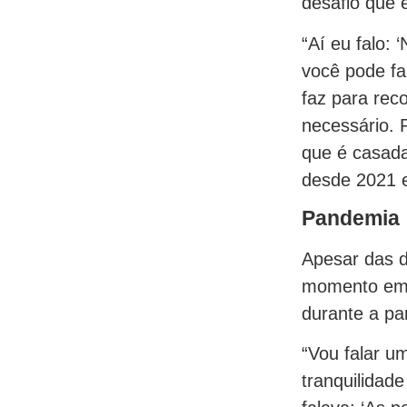
desafio que 
“Aí eu falo:
você pode fa
faz para rec
necessário. P
que é casada
desde 2021 
Pandemia
Apesar das d
momento em q
durante a pa
“Vou falar u
tranquilidad