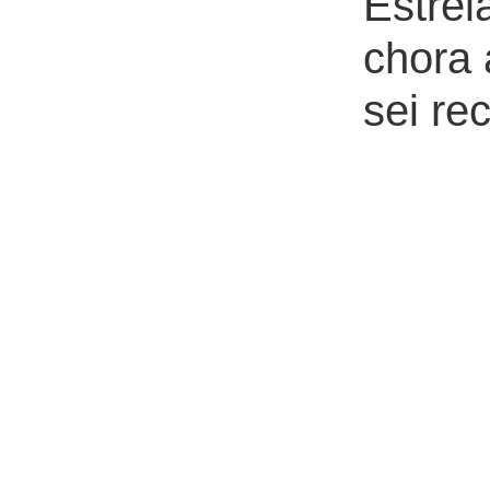
Estrel
chora 
sei re