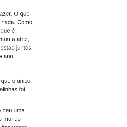
fazer. O que
is nada. Como
 que é
tou a atriz,
estão juntos
e ano.
 que o único
linhas foi
me deu uma
odo mundo