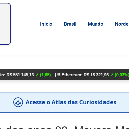
Início
Brasil
Mundo
Norde
1.145,13
↗ (1,65)
| ⛓️ Ethereum: R$ 18.321,93
↗ (0,03%)
| 🌕 Lit
Acesse o Atlas das Curiosidades