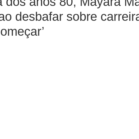
a dos anos 80, Mayara Ma
ao desbafar sobre carreir
começar’