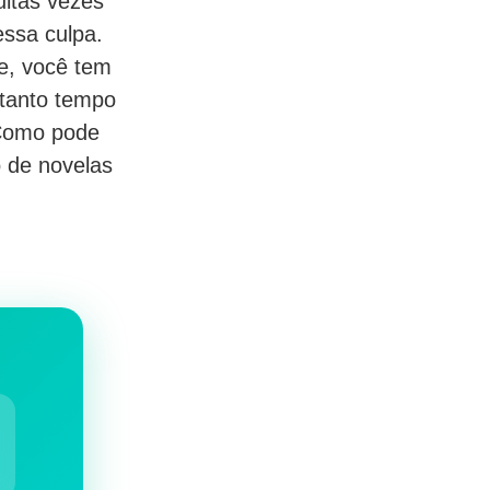
uitas vezes
essa culpa.
de, você tem
 tanto tempo
 Como pode
o de novelas