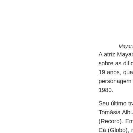
Mayara
A atriz Maya
sobre as dif
19 anos, qua
personagem 
1980.
Seu último t
Tomásia Alb
(Record). Em
Cá (Globo),