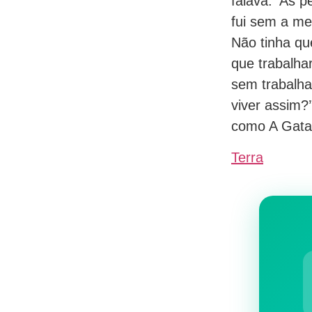
falava: ‘As 
fui sem a me
Não tinha qu
que trabalha
sem trabalha
viver assim?
como A Gata
Terra