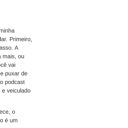
 minha
dar. Primeiro,
asso. A
a mais, ou
cê vai
de puxar de
ao podcast
 e veiculado
ece, o
ão é um