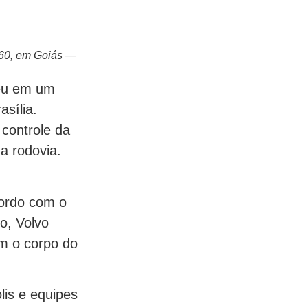
060, em Goiás —
ceu em um
asília.
 controle da
a rodovia.
cordo com o
o, Volvo
m o corpo do
is e equipes