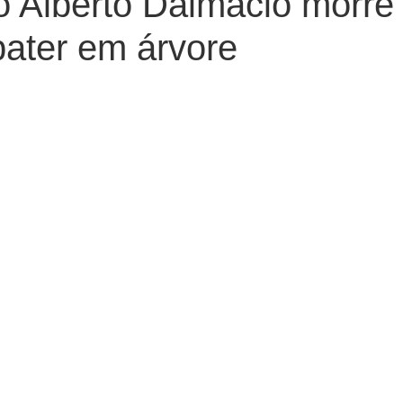
 Alberto Dalmacio morre
bater em árvore