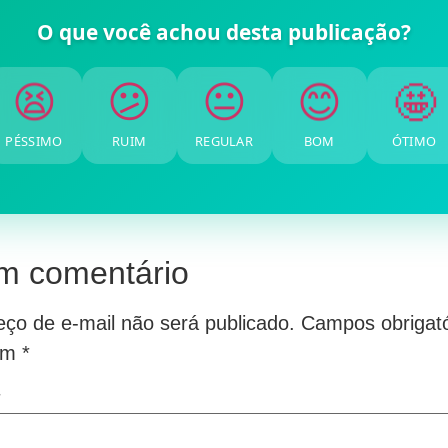
O que você achou desta publicação?
🤩
😊
😐
😕
😫
PÉSSIMO
RUIM
REGULAR
BOM
ÓTIMO
m comentário
ço de e-mail não será publicado.
Campos obrigató
om
*
*