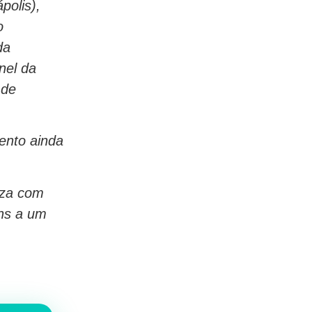
polis),
o
da
nel da
 de
mento ainda
iza com
ens a um