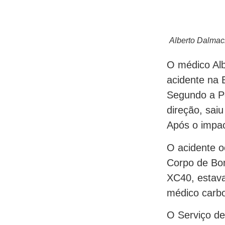
Alberto Dalmac
O médico Alb
acidente na 
Segundo a Po
direção, sai
Após o impac
O acidente o
Corpo de Bom
XC40, estav
médico carbo
O Serviço de