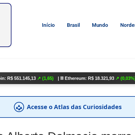
Início
Brasil
Mundo
Norde
51.145,13
↗ (1,65)
| ⛓️ Ethereum: R$ 18.321,93
↗ (0,03%)
| 🌕 Li
Acesse o Atlas das Curiosidades