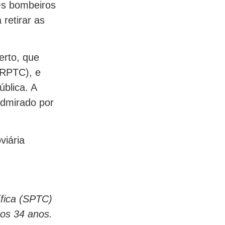
Os bombeiros
retirar as
erto, que
CRPTC), e
blica. A
admirado por
viária
ífica (SPTC)
aos 34 anos.