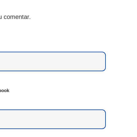
u comentar.
book