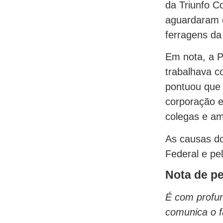
da Triunfo C
aguardaram o
ferragens da
Em nota, a P
trabalhava c
pontuou que 
corporação e
colegas e am
As causas do
Federal e pel
Nota de pe
É com profun
comunica o f