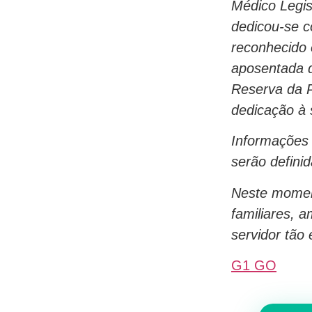
Médico Legis
dedicou-se c
reconhecido 
aposentada d
Reserva da P
dedicação à 
Informações 
serão defini
Neste moment
familiares, 
servidor tão
G1 GO