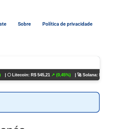
ste
Sobre
Política de privacidade
tecoin: R$ 545,21
↗ (0,45%)
| 🚀 Solana: R$ 862,24
↘ (0,01%)
💵