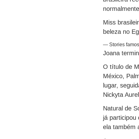
normalmente
Miss brasilei
beleza no Eg
— Stories famos
Joana termin
O título de 
México, Palm
lugar, segui
Nickyta Aurel
Natural de S
já participo
ela também a