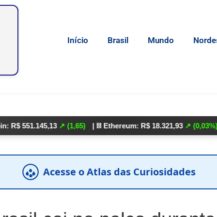
Início
Brasil
Mundo
Norde
1.145,13
↗ (1,65)
| ⛓️ Ethereum: R$ 18.321,93
↗ (0,03%)
| 🌕 Lit
Acesse o Atlas das Curiosidades