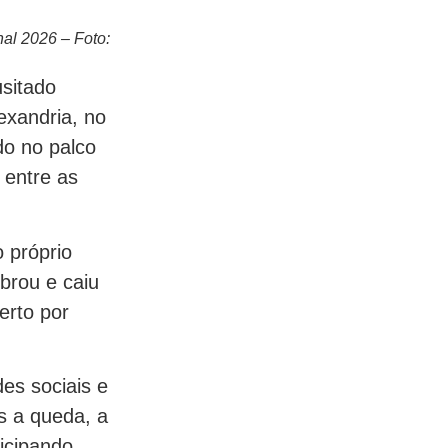
al 2026 – Foto:
sitado
exandria, no
do no palco
 entre as
 próprio
brou e caiu
erto por
es sociais e
s a queda, a
ticipando