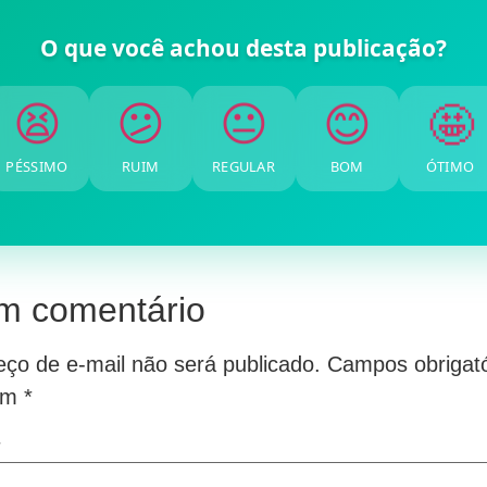
O que você achou desta publicação?
🤩
😊
😐
😕
😫
PÉSSIMO
RUIM
REGULAR
BOM
ÓTIMO
m comentário
ço de e-mail não será publicado.
Campos obrigató
om
*
*