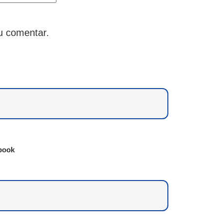
u comentar.
book