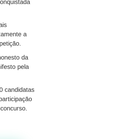
conquistada
ais
etamente a
petição.
honesto da
ifesto pela
40 candidatas
articipação
 concurso.