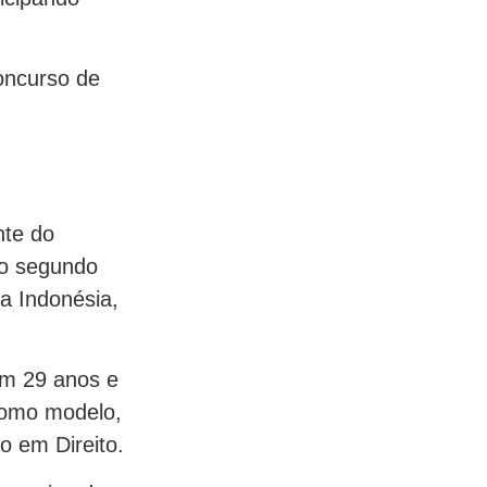
concurso de
nte do
 o segundo
da Indonésia,
em 29 anos e
 como modelo,
 em Direito.