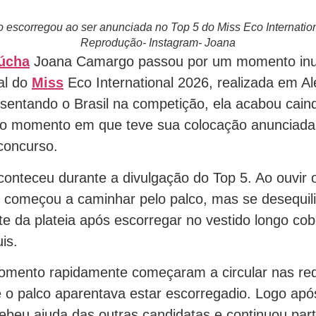
escorregou ao ser anunciada no Top 5 do Miss Eco Internation
Reprodução- Instagram- Joana
úcha
Joana Camargo passou por um momento inu
nal do
Miss
Eco International 2026, realizada em Al
sentando o Brasil na competição, ela acabou cain
no momento em que teve sua colocação anunciada
 concurso.
conteceu durante a divulgação do Top 5. Ao ouvir o
começou a caminhar pelo palco, mas se desequili
te da plateia após escorregar no vestido longo cob
is.
mento rapidamente começaram a circular nas red
o palco aparentava estar escorregadio. Logo apó
ecebeu ajuda das outras candidatas e continuou par