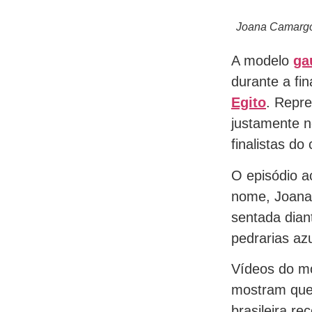
Joana Camargo 
A modelo
ga
durante a fi
Egito
. Repre
justamente 
finalistas do
O episódio a
nome, Joana 
sentada dian
pedrarias azu
Vídeos do mo
mostram que 
brasileira r