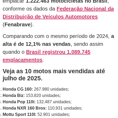
emplacar
1.222.463 motocicletas no Brasil
,
conforme os dados da
Federação Nacional da
Distribuição de Veículos Automotores
(
Fenabrave
).
Comparando com o mesmo período de 2024,
a
alta é de 12,1% nas vendas
, sendo assim
quando o
Brasil registrou 1.089.745
emplacamentos
.
Veja as 10 motos mais vendidas até
julho de 2025.
Honda
CG 160:
267.980 unidades;
Honda
Biz:
153.820 unidades;
Honda
Pop 110i:
132.487 unidades;
Honda
NXR 160 Bros:
110.931 unidades;
Mottu Sport 110I:
52.901 unidades;