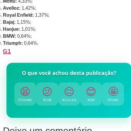
Mottu:
4,33%;
Avelloz:
1,42%;
Royal Enfield:
1,37%;
Bajaj:
1,15%;
Haojue:
1,01%;
BMW
:
0,64%;
Triumph:
0,64%.
G1
O que você achou desta publicação?
😫
😕
😐
😊
🤩
PÉSSIMO
RUIM
REGULAR
BOM
ÓTIMO
Deixe um comentário