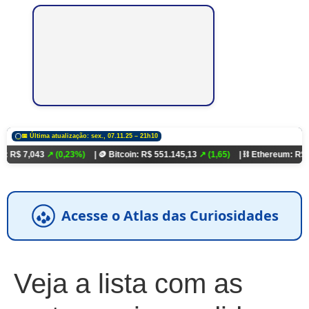
📅 Última atualização: sex., 07.11.25 – 21h10
3
↗ (0,23%)
| 🪙 Bitcoin: R$ 551.145,13
↗ (1,65)
| ⛓️ Ethereum: R$ 18.321,93
↗
Acesse o Atlas das Curiosidades
Veja a lista com as