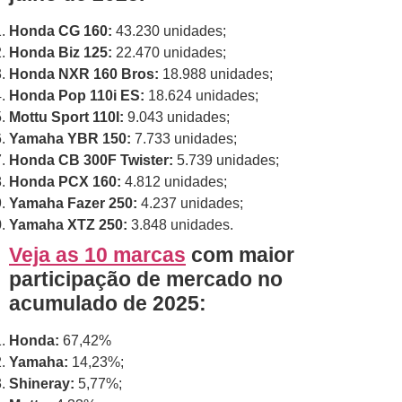
Honda
CG 160:
43.230 unidades;
Honda
Biz 125:
22.470 unidades;
Honda
NXR 160 Bros:
18.988 unidades;
Honda
Pop 110i ES:
18.624 unidades;
Mottu Sport 110I:
9.043 unidades;
Yamaha YBR 150:
7.733 unidades;
Honda
CB 300F Twister:
5.739 unidades;
Honda
PCX 160:
4.812 unidades;
Yamaha Fazer 250:
4.237 unidades;
Yamaha XTZ 250:
3.848 unidades.
Veja as 10 marcas
com maior
participação de mercado no
acumulado de 2025:
Honda
:
67,42%
Yamaha:
14,23%;
Shineray:
5,77%;