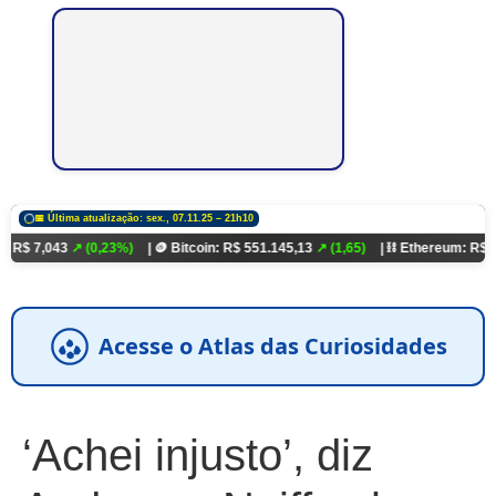
📅 Última atualização: sex., 07.11.25 – 21h10
3
↗ (0,23%)
| 🪙 Bitcoin: R$ 551.145,13
↗ (1,65)
| ⛓️ Ethereum: R$ 18.321,93
↗
Acesse o Atlas das Curiosidades
‘Achei injusto’, diz