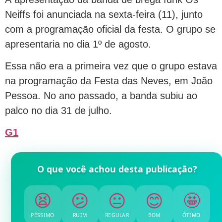
Neiffs foi anunciada na sexta-feira (11), junto
com a programação oficial da festa. O grupo se
apresentaria no dia 1º de agosto.
Essa não era a primeira vez que o grupo estava
na programação da Festa das Neves, em João
Pessoa. No ano passado, a banda subiu ao
palco no dia 31 de julho.
G
1
O que você achou desta publicação?
😫
😕
😐
😊
🤩
PÉSSIMO
RUIM
REGULAR
BOM
ÓTIMO