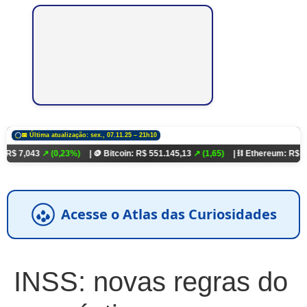
📅 Última atualização: sex., 07.11.25 – 21h10
3
↗ (0,23%)
| 🪙 Bitcoin: R$ 551.145,13
↗ (1,65)
| ⛓️ Ethereum: R$ 18.321,93
↗
Acesse o Atlas das Curiosidades
INSS: novas regras do