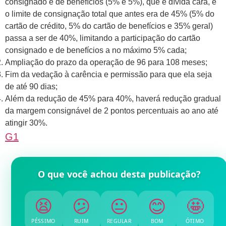
consignado e de benefícios (5% e 5%), que é dívida cara, e
o limite de consignação total que antes era de 45% (5% do
cartão de crédito, 5% do cartão de benefícios e 35% geral)
passa a ser de 40%, limitando a participação do cartão
consignado e de benefícios a no máximo 5% cada;
Ampliação do prazo da operação de 96 para 108 meses;
Fim da vedação à carência e permissão para que ela seja
de até 90 dias;
Além da redução de 45% para 40%, haverá redução gradual
da margem consignável de 2 pontos percentuais ao ano até
atingir 30%.
G1
O que você achou desta publicação?
😫
😕
😐
😊
🤩
PÉSSIMO
RUIM
REGULAR
BOM
ÓTIMO