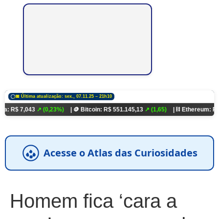
📅 Última atualização: sex., 07.11.25 – 21h10
7,043
↗ (0,23%)
| 🪙 Bitcoin: R$ 551.145,13
↗ (1,65)
| ⛓️ Ethereum: R$ 18.321
Acesse o Atlas das Curiosidades
Homem fica ‘cara a