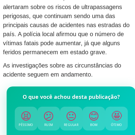
alertaram sobre os riscos de ultrapassagens
perigosas, que continuam sendo uma das
principais causas de acidentes nas estradas do
país. A polícia local afirmou que o número de
vítimas fatais pode aumentar, já que alguns
feridos permanecem em estado grave.
As investigações sobre as circunstâncias do
acidente seguem em andamento.
O que você achou desta publicação?
😫
😕
😐
😊
🤩
PÉSSIMO
RUIM
REGULAR
BOM
ÓTIMO