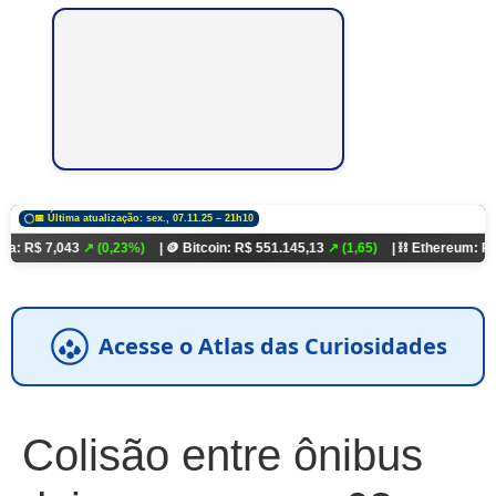
📅 Última atualização: sex., 07.11.25 – 21h10
043
↗ (0,23%)
| 🪙 Bitcoin: R$ 551.145,13
↗ (1,65)
| ⛓️ Ethereum: R$ 18.321,9
Acesse o Atlas das Curiosidades
Colisão entre ônibus