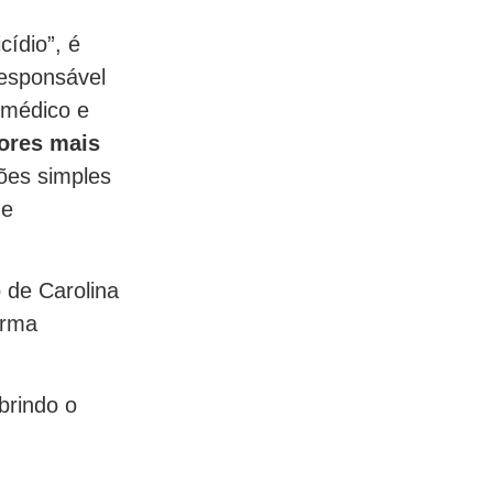
cídio”, é
responsável
 médico e
ores mais
ões simples
de
 de Carolina
orma
brindo o