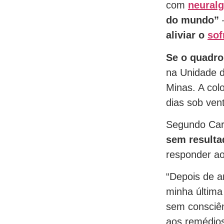
com
neuralg
do mundo”
aliviar o
sof
Se o quadro 
na Unidade d
Minas. A co
dias sob ven
Segundo Car
sem resulta
responder a
“Depois de a
minha última
sem consciên
aos remédios