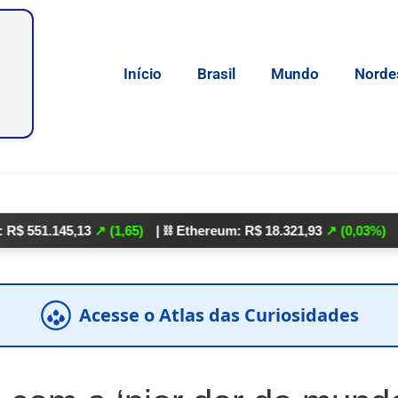
Início
Brasil
Mundo
Norde
.145,13
↗ (1,65)
| ⛓️ Ethereum: R$ 18.321,93
↗ (0,03%)
| 🌕 Lite
Acesse o Atlas das Curiosidades