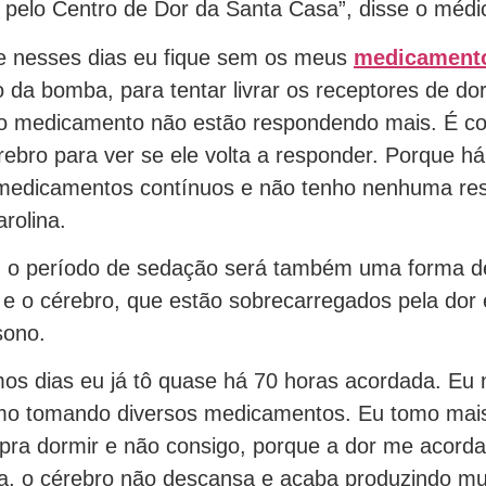
 pelo Centro de Dor da Santa Casa”, disse o médi
ue nesses dias eu fique sem os meus
medicament
da bomba, para tentar livrar os receptores de do
do medicamento não estão respondendo mais. É c
érebro para ver se ele volta a responder. Porque h
medicamentos contínuos e não tenho nenhuma res
rolina.
, o período de sedação será também uma forma 
 e o cérebro, que estão sobrecarregados pela dor 
sono.
mos dias eu já tô quase há 70 horas acordada. Eu
mo tomando diversos medicamentos. Eu tomo mai
pra dormir e não consigo, porque a dor me acorda
, o cérebro não descansa e acaba produzindo mu