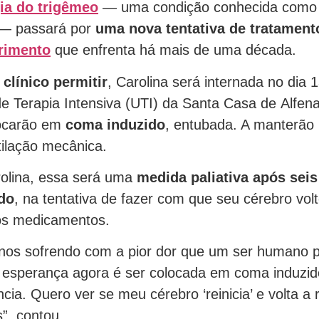
ia do trigêmeo
— uma condição conhecida com
— passará por
uma nova tentativa de tratament
rimento
que enfrenta há mais de uma década.
clínico permitir
, Carolina será internada no dia 
e Terapia Intensiva (UTI) da Santa Casa de Alfena
locarão em
coma induzido
, entubada. A manterão 
tilação mecânica.
olina, essa será uma
medida paliativa
após seis
do
, na tentativa de fazer com que seu cérebro vol
os medicamentos.
nos sofrendo com a pior dor que um ser humano p
 esperança agora é ser colocada em coma induzid
cia. Quero ver se meu cérebro ‘reinicia’ e volta a
”, contou.