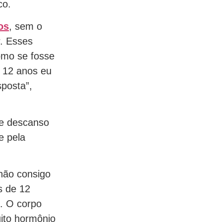
co.
os
, sem o
r. Esses
omo se fosse
á 12 anos eu
posta”,
de descanso
e pela
 não consigo
s de 12
. O corpo
ito hormônio