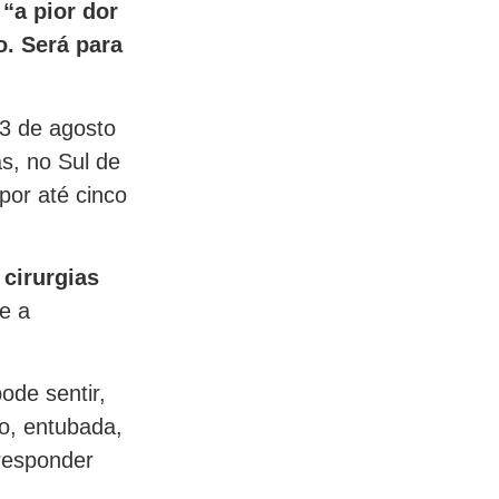
o
“a pior dor
o. Será para
13 de agosto
s, no Sul de
por até cinco
 cirurgias
te a
ode sentir,
o, entubada,
 responder