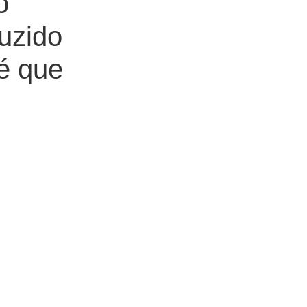
o’
uzido
 é que