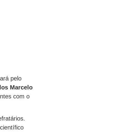
ará pelo
los Marcelo
entes com o
fratários.
ientífico