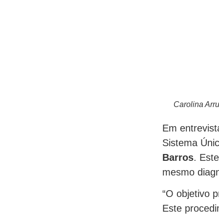
Carolina Arr
Em entrevist
Sistema Úni
Barros
. Est
mesmo diagn
“O objetivo p
Este procedi