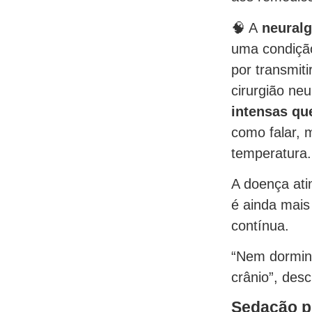
🧠 A
neuralg
uma condição
por transmit
cirurgião neu
intensas qu
como falar, 
temperatura.
A doença ati
é ainda mais
contínua.
“Nem dormin
crânio”, des
Sedação p