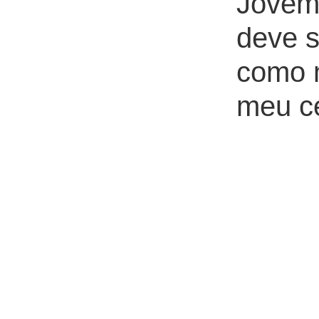
Jovem 
deve s
como m
meu cé