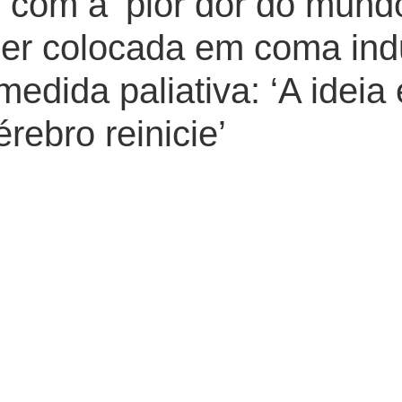
com a ‘pior dor do mund
er colocada em coma ind
edida paliativa: ‘A ideia
rebro reinicie’