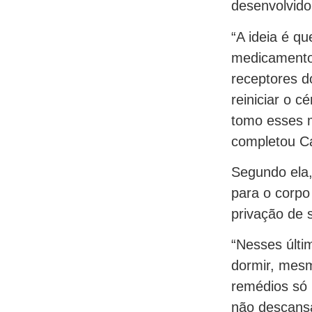
desenvolvido
“A ideia é q
medicamento 
receptores 
reiniciar o c
tomo esses 
completou Ca
Segundo ela
para o corpo
privação de 
“Nesses últi
dormir, mes
remédios só 
não descansa