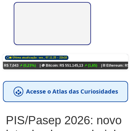
📅 Última atualização: sex., 07.11.25 – 21h10
3
↗ (0,23%)
| 🪙 Bitcoin: R$ 551.145,13
↗ (1,65)
| ⛓️ Ethereum: R$ 18.321,93
↗
Acesse o Atlas das Curiosidades
PIS/Pasep 2026: novo