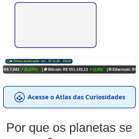
📅 Última atualização: sex., 07.11.25 – 21h10
3
↗ (0,23%)
| 🪙 Bitcoin: R$ 551.145,13
↗ (1,65)
| ⛓️ Ethereum: R$ 18.321,93
↗
Acesse o Atlas das Curiosidades
Por que os planetas se