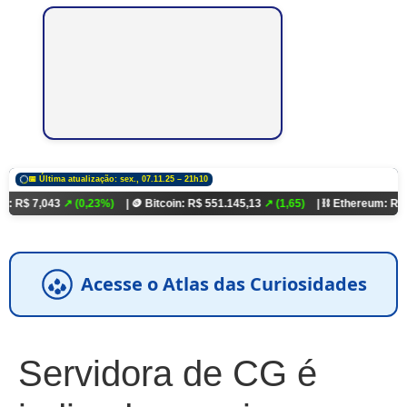
📅 Última atualização: sex., 07.11.25 – 21h10
,043
↗ (0,23%)
| 🪙 Bitcoin: R$ 551.145,13
↗ (1,65)
| ⛓️ Ethereum: R$ 18.321,
Acesse o Atlas das Curiosidades
Servidora de CG é