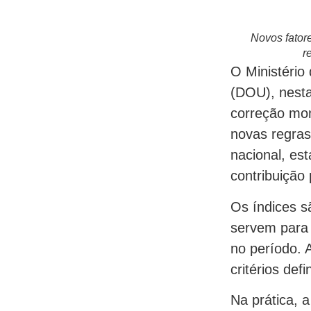
Novos fator
r
O Ministério 
(DOU), nesta 
correção mo
novas regras
nacional, es
contribuição
Os índices s
servem para 
no período. A
critérios def
Na prática, a