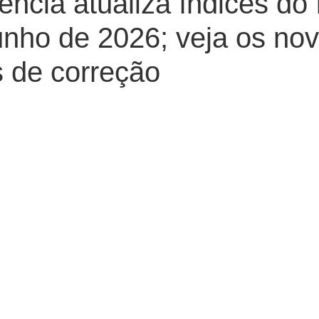
ência atualiza índices do
unho de 2026; veja os no
s de correção