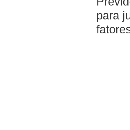
Previd
para j
fatore