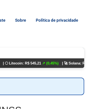
ste
Sobre
Política de privacidade
ecoin: R$ 545,21
↗ (0,45%)
| 🚀 Solana: R$ 862,24
↘ (0,01%)
💵 