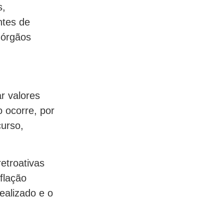
s,
ntes de
 órgãos
r valores
 ocorre, por
urso,
retroativas
flação
ealizado e o