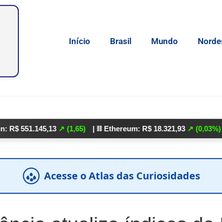
Início
Brasil
Mundo
Norde
1.145,13
↗ (1,65)
| ⛓️ Ethereum: R$ 18.321,93
↗ (0,03%)
| 🌕 Lit
Acesse o Atlas das Curiosidades