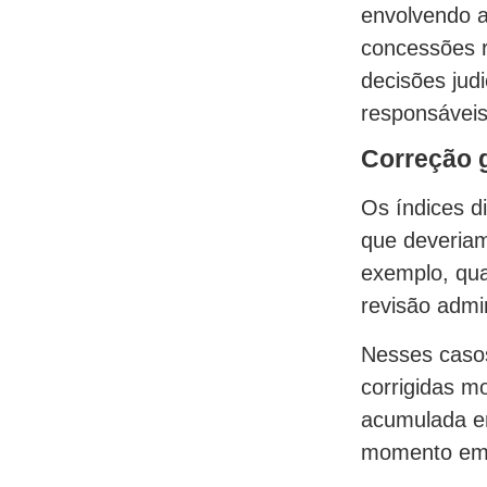
envolvendo a
concessões 
decisões jud
responsáveis 
Correção g
Os índices d
que deveriam
exemplo, qua
revisão admin
Nesses casos,
corrigidas m
acumulada en
momento em 