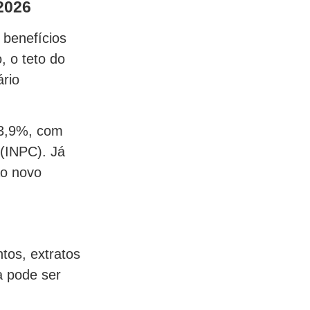
2026
 benefícios
, o teto do
ário
 3,9%, com
(INPC). Já
ao novo
os, extratos
a pode ser