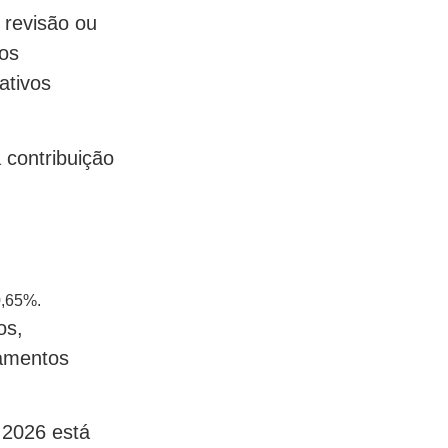
 revisão ou
os
ativos
 contribuição
0,65%.
os,
gamentos
 2026 está