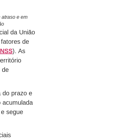
 atraso e em
ão
cial da União
 fatores de
INSS
). As
rritório
s de
a do prazo e
ão acumulada
a e segue
ciais