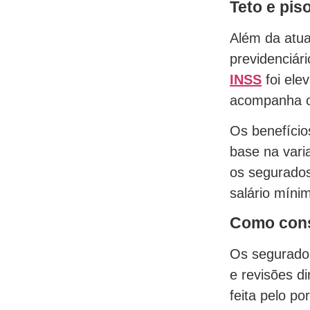
Teto e pi
Além da atua
previdenciár
INSS
foi ele
acompanha o 
Os benefício
base na vari
os segurados
salário míni
Como consu
Os segurado
e revisões d
feita pelo po