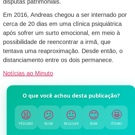
disputas patrimoniais.
Em 2016, Andreas chegou a ser internado por
cerca de 20 dias em uma clínica psiquiátrica
após sofrer um surto emocional, em meio à
possibilidade de reencontrar a irmã, que
tentava uma reaproximação. Desde então, o
distanciamento entre os dois permanece.
Notícias ao Minuto
O que você achou desta publicação?
😫
😕
😐
😊
🤩
PÉSSIMO
RUIM
REGULAR
BOM
ÓTIMO