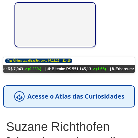
📅 Última atualização: sex., 07.11.25 – 21h10
043
↗ (0,23%)
| 🪙 Bitcoin: R$ 551.145,13
↗ (1,65)
| ⛓️ Ethereum: R$ 18.321,9
Acesse o Atlas das Curiosidades
Suzane Richthofen