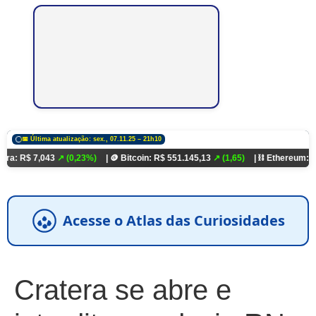
📅 Última atualização: sex., 07.11.25 – 21h10
,043
↗ (0,23%)
| 🪙 Bitcoin: R$ 551.145,13
↗ (1,65)
| ⛓️ Ethereum: R$ 18.321,
Acesse o Atlas das Curiosidades
Cratera se abre e