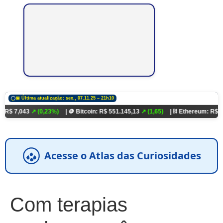
📅 Última atualização: sex., 07.11.25 – 21h10
↗ (0,23%)
| 🪙 Bitcoin: R$ 551.145,13
↗ (1,65)
| ⛓️ Ethereum: R$ 18.321,93
↗ 
Acesse o Atlas das Curiosidades
Com terapias