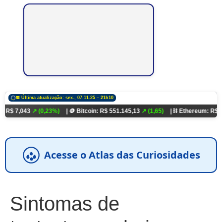
📅 Última atualização: sex., 07.11.25 – 21h10
3
↗ (0,23%)
| 🪙 Bitcoin: R$ 551.145,13
↗ (1,65)
| ⛓️ Ethereum: R$ 18.321,93
Acesse o Atlas das Curiosidades
Sintomas de