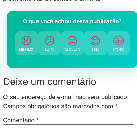
O que você achou desta publicação?
😫
😕
😐
😊
🤩
PÉSSIMO
RUIM
REGULAR
BOM
ÓTIMO
Deixe um comentário
O seu endereço de e-mail não será publicado.
Campos obrigatórios são marcados com
*
Comentário
*