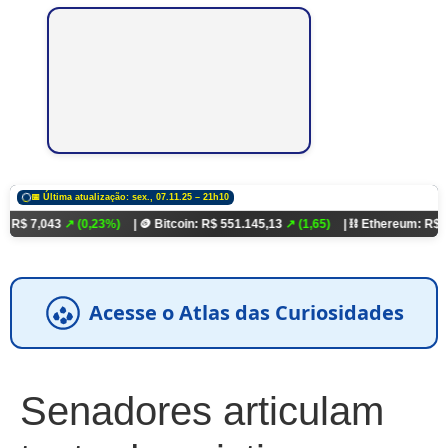
📅 Última atualização: sex., 07.11.25 – 21h10
3
↗ (0,23%)
| 🪙 Bitcoin: R$ 551.145,13
↗ (1,65)
| ⛓️ Ethereum: R$ 18.321,93
↗
Acesse o Atlas das Curiosidades
Senadores articulam