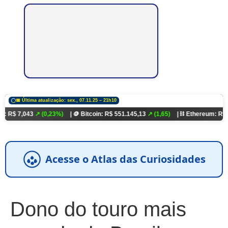
📅 Última atualização: sex., 07.11.25 – 21h10
43
↗ (0,23%)
| 🪙 Bitcoin: R$ 551.145,13
↗ (1,65)
| ⛓️ Ethereum: R$ 18.321,93
Acesse o Atlas das Curiosidades
Dono do touro mais