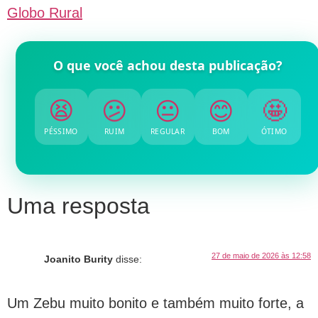
Globo Rural
O que você achou desta publicação?
😫
😕
😐
😊
🤩
PÉSSIMO
RUIM
REGULAR
BOM
ÓTIMO
Uma resposta
27 de maio de 2026 às 12:58
Joanito Burity
disse:
Um Zebu muito bonito e também muito forte, a