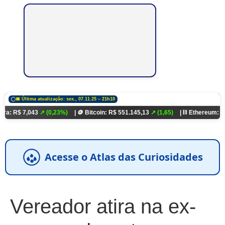
📅 Última atualização: sex., 07.11.25 – 21h10
,043
↗ (0,23%)
| 🪙 Bitcoin: R$ 551.145,13
↗ (1,65)
| ⛓️ Ethereum: R$ 18.321,
Acesse o Atlas das Curiosidades
Vereador atira na ex-