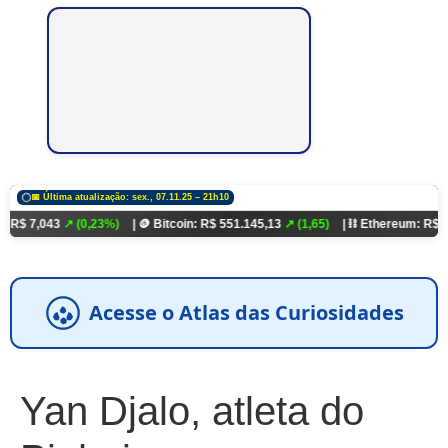
📅 Última atualização: sex., 07.11.25 – 21h10
3
↗ (0,23%)
| 🪙 Bitcoin: R$ 551.145,13
↗ (1,65)
| ⛓️ Ethereum: R$ 18.321,93
↗
Acesse o Atlas das Curiosidades
Yan Djalo, atleta do