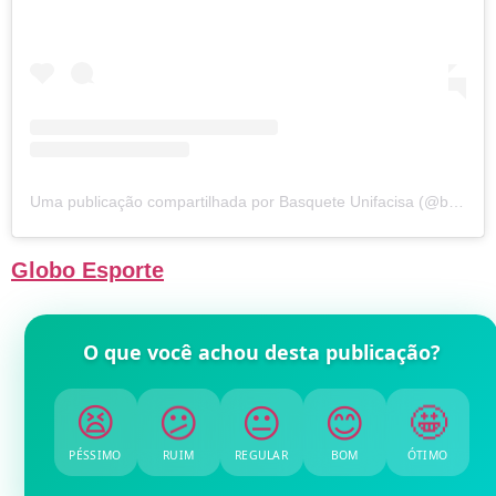
Uma publicação compartilhada por Basquete Unifacisa (@basqueteunifacisa)
Globo Esporte
O que você achou desta publicação?
😫
😕
😐
😊
🤩
PÉSSIMO
RUIM
REGULAR
BOM
ÓTIMO