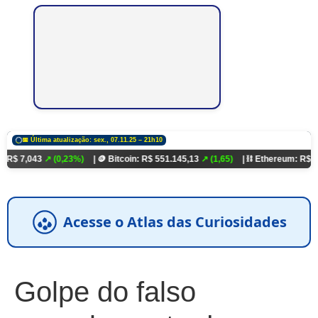
📅 Última atualização: sex., 07.11.25 – 21h10
↗ (0,23%)
| 🪙 Bitcoin: R$ 551.145,13
↗ (1,65)
| ⛓️ Ethereum: R$ 18.321,93
↗
Acesse o Atlas das Curiosidades
Golpe do falso